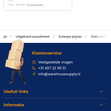
* Excl. btw Excl.
Verzendkosten
zorgd
Uitgebreid assortiment
Scherpe prijzen
Gratis leverin
Klantenservice
Veelgestelde vragen
+31 497 22 90 51
info@warehousesupply.nl
Usefull links
Informatie