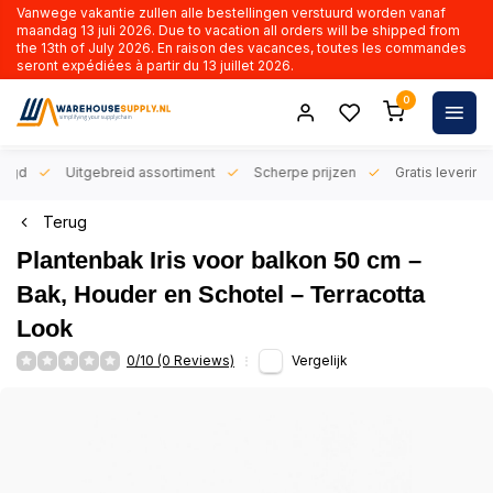
Vanwege vakantie zullen alle bestellingen verstuurd worden vanaf
maandag 13 juli 2026. Due to vacation all orders will be shipped from
the 13th of July 2026. En raison des vacances, toutes les commandes
seront expédiées à partir du 13 juillet 2026.
0
orgd
Uitgebreid assortiment
Scherpe prijzen
Gratis levering 
Terug
Plantenbak Iris voor balkon 50 cm –
Bak, Houder en Schotel – Terracotta
Look
0/10 (0 Reviews)
Vergelijk