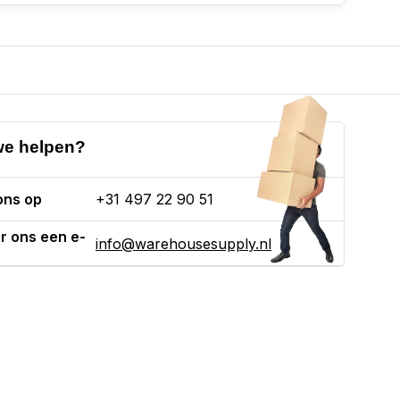
e helpen?
ons op
+31 497 22 90 51
r ons een e-
info@warehousesupply.nl