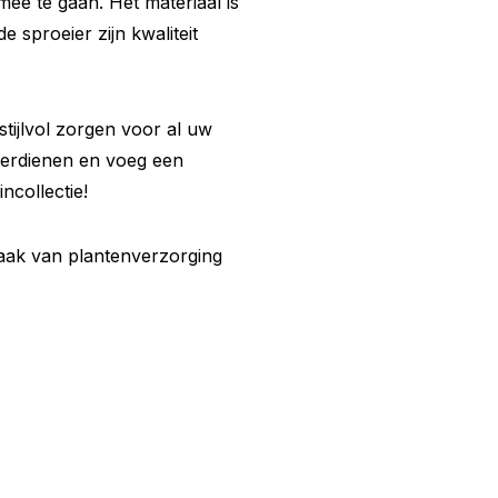
ee te gaan. Het materiaal is
 sproeier zijn kwaliteit
tijlvol zorgen voor al uw
verdienen en voeg een
ncollectie!
aak van plantenverzorging