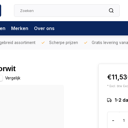
gen
Merken
Over ons
gebreid assortiment
Scherpe prijzen
Gratis levering vana
orwit
€11,53
Vergelijk
* Excl. btw Exc
1-2 d
-