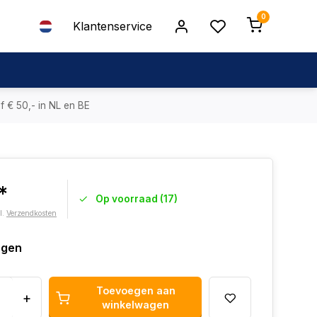
0
Klantenservice
f € 50,- in NL en BE
*
Op voorraad (17)
l.
Verzendkosten
agen
Toevoegen aan
+
winkelwagen