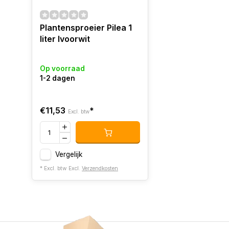
Plantensproeier Pilea 1
liter Ivoorwit
Op voorraad
1-2 dagen
€11,53
*
Excl. btw
Vergelijk
* Excl. btw Excl.
Verzendkosten