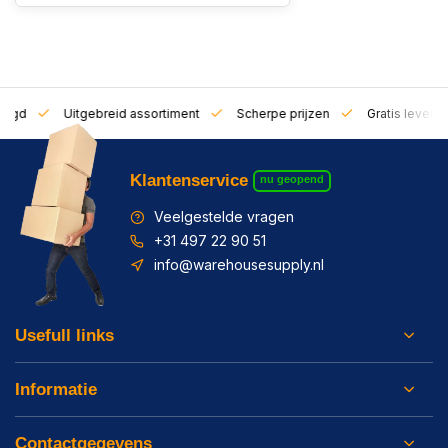
zorgd
Uitgebreid assortiment
Scherpe prijzen
Gratis leverin
Klantenservice
nu geopend
Veelgestelde vragen
+31 497 22 90 51
info@warehousesupply.nl
Usefull links
Informatie
Contactgegevens