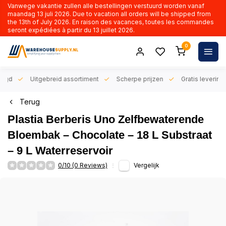
Vanwege vakantie zullen alle bestellingen verstuurd worden vanaf
maandag 13 juli 2026. Due to vacation all orders will be shipped from
the 13th of July 2026. En raison des vacances, toutes les commandes
seront expédiées à partir du 13 juillet 2026.
0
orgd
Uitgebreid assortiment
Scherpe prijzen
Gratis levering 
Terug
Plastia Berberis Uno Zelfbewaterende
Bloembak – Chocolate – 18 L Substraat
– 9 L Waterreservoir
0/10 (0 Reviews)
Vergelijk