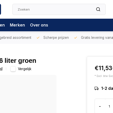
gen
Merken
Over ons
gebreid assortiment
Scherpe prijzen
Gratis levering vana
6 liter groen
€11,53
ud
Vergelijk
* Excl. btw Exc
1-2 d
-