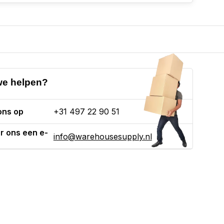
e helpen?
ons op
+31 497 22 90 51
r ons een e-
info@warehousesupply.nl