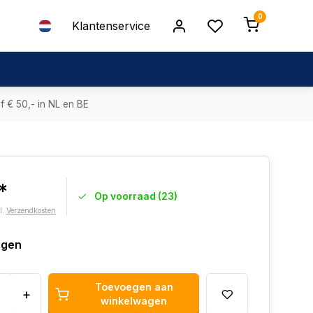
0
Klantenservice
f € 50,- in NL en BE
*
Op voorraad (23)
l.
Verzendkosten
agen
Toevoegen aan
+
winkelwagen