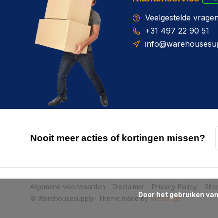
Veelgestelde vrage
+31 497 22 90 51
info@warehousesup
Nooit meer acties of kortingen missen?
Algemene voorwaarden
Disclaimer
Privacy Policy
Sit
      Door het gebruiken van onze website, ga je akkoord met het gebruik van cookies om onze website te verbeteren.

© Warehousesupply
- Theme made by
Webdinge