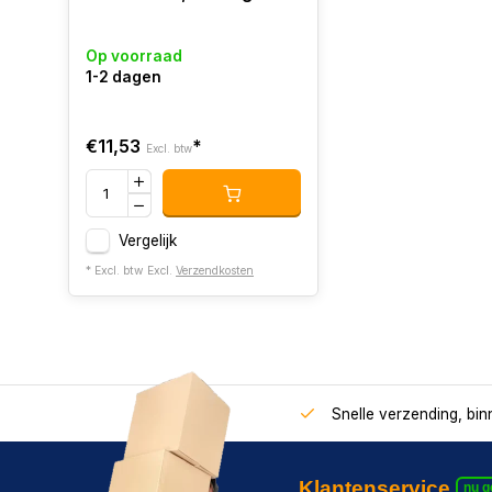
Op voorraad
1-2 dagen
€11,53
*
Excl. btw
Vergelijk
* Excl. btw Excl.
Verzendkosten
Snelle verzending, bi
Klantenservice
nu 