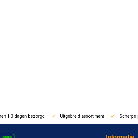
nnen 1-3 dagen bezorgd
Uitgebreid assortiment
Scherpe p
Informatie
geopend