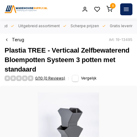
0
orgd
Uitgebreid assortiment
Scherpe prijzen
Gratis levering 
Terug
Art: 19-13495
Plastia TREE - Verticaal Zelfbewaterend
Bloempotten Systeem 3 potten met
standaard
0/10 (0 Reviews)
Vergelijk