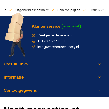
zorgd
Uitgebreid assortiment
Scherpe prijzen
Gratis leverin
Klantenservice
nu geopend
Veelgestelde vragen
+31 497 22 90 51
info@warehousesupply.nl
Usefull links
Informatie
Contactgegevens