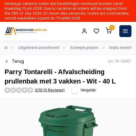
Vanwege vakantie zullen alle bestellingen verstuurd worden vanaf
maandag 13 juli 2026. Due to vacation all orders will be shipped from
the 13th of July 2026. En raison des vacances, toutes les commandes
seront expédiées à partir du 13 juillet 2026.
0
orgd
Uitgebreid assortiment
Scherpe prijzen
Gratis levering 
Terug
Art: 19-12997
Parry Tontarelli - Afvalscheiding
prullenbak met 3 vakken - Wit - 40 L
0/10 (0 Reviews)
Vergelijk