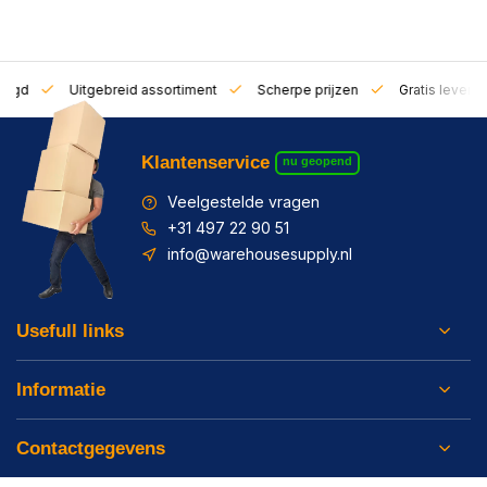
zorgd
Uitgebreid assortiment
Scherpe prijzen
Gratis leverin
Klantenservice
nu geopend
Veelgestelde vragen
+31 497 22 90 51
info@warehousesupply.nl
Usefull links
Informatie
Contactgegevens