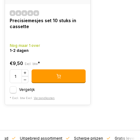
Precisiemesjes set 10 stuks in
cassette
Nog maar 1 over
1-2 dagen
€9,50
*
Excl. btw
Vergelijk
* Excl. btw Excl.
Verzendkosten
zorgd
Uitgebreid assortiment
Scherpe prijzen
Gratis leverin