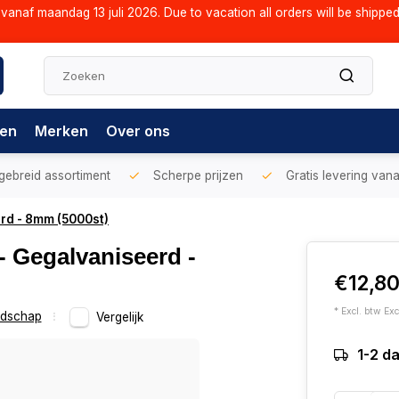
vanaf maandag 13 juli 2026. Due to vacation all orders will be shippe
gen
Merken
Over ons
gebreid assortiment
Scherpe prijzen
Gratis levering vana
rd - 8mm (5000st)
- Gegalvaniseerd -
€12,8
* Excl. btw Exc
dschap
Vergelijk
1-2 d