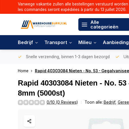
Vanwege vakantie zullen alle bestellingen verstuurd worden 
les commandes seront expédiées à partir du 13 juillet 2026.
Alle
categorieën
Bedrijf
Transport
Milieu
Aanbiedin
Snelle verzending, binnen 1-3 dagen bezorgd
Uit
Home
Rapid 40303084 Nieten - No. 53 - Gegalvanisee
Rapid 40303084 Nieten - No. 53 
8mm (5000st)
0/10 (0 Reviews)
Toon alle:
Bedrijf
,
Geree