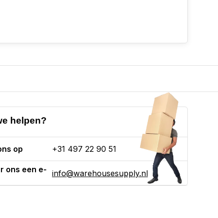
e helpen?
ons op
+31 497 22 90 51
r ons een e-
info@warehousesupply.nl