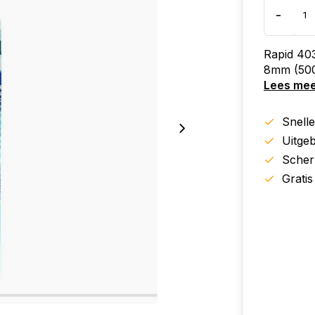
-
Rapid 403
8mm (500
Lees me
Snell
Uitgeb
Scher
Gratis