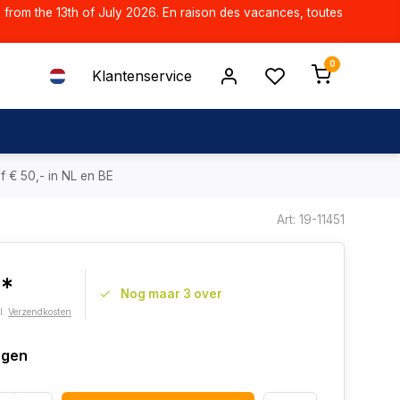
d from the 13th of July 2026. En raison des vacances, toutes
0
Klantenservice
f € 50,- in NL en BE
Art: 19-11451
0*
Nog maar 3 over
l.
Verzendkosten
agen