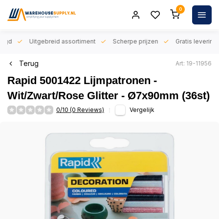
0
orgd
Uitgebreid assortiment
Scherpe prijzen
Gratis levering 
Terug
Art: 19-11956
Rapid 5001422 Lijmpatronen -
Wit/Zwart/Rose Glitter - Ø7x90mm (36st)
0/10 (0 Reviews)
Vergelijk