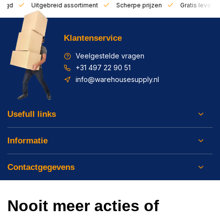
zorgd
Uitgebreid assortiment
Scherpe prijzen
Gratis leverin
Klantenservice
Veelgestelde vragen
+31 497 22 90 51
info@warehousesupply.nl
Usefull links
Informatie
Contactgegevens
Nooit meer acties of