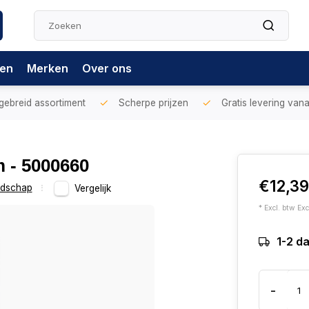
gen
Merken
Over ons
gebreid assortiment
Scherpe prijzen
Gratis levering vana
m - 5000660
€12,3
dschap
Vergelijk
* Excl. btw Exc
1-2 d
-