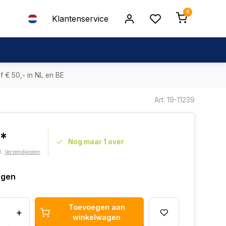
0
Klantenservice
f € 50,- in NL en BE
Art: 19-11239
9*
Nog maar 1 over
l.
Verzendkosten
agen
Toevoegen aan
+
winkelwagen