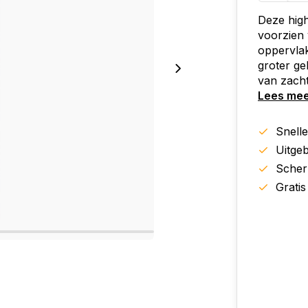
Deze high
voorzien 
oppervlak
groter ge
van zacht
Lees me
Snell
Uitgeb
Scher
Gratis