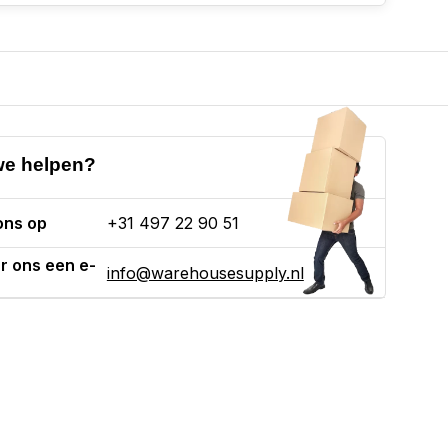
e helpen?
ons op
+31 497 22 90 51
r ons een e-
info@warehousesupply.nl