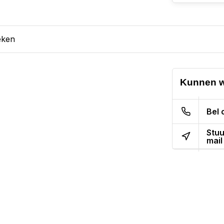
eken
Kunnen w
Bel 
Stuu
mail