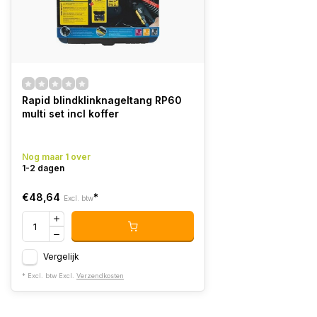
Rapid blindklinknageltang RP60
multi set incl koffer
Nog maar 1 over
1-2 dagen
€48,64
*
Excl. btw
Vergelijk
* Excl. btw Excl.
Verzendkosten