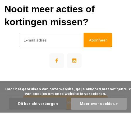
Nooit meer acties of
kortingen missen?
Abonneer
      Door het gebruiken van onze website, ga je akkoord met het gebruik 
© Warehousesupply
van cookies om onze website te verbeteren.

- Theme made by
Webdinge
Algemene voorwaarden
Disclaimer
Privacy Policy
Sitemap
Toevoegen aan winkelwagen
Dit bericht verbergen
Meer over cookies »