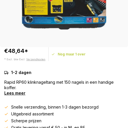
€48,64*
Nog maar 1 over
* Excl. btw Excl.
Verzendkosten
1-2 dagen
Rapid RP60 klinknageltang met 150 nagels in een handige
koffer.
Lees meer
Snelle verzending, binnen 1-3 dagen bezorgd
Uitgebreid assortiment
Scherpe prijzen
Gratis levering vanaf € 50,- in NL en BE