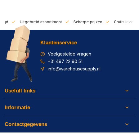
zorgd
Uitgebreid assortiment
Scherpe prijzen
Gratis leverin
Klantenservice
Veelgestelde vragen
+31 497 22 90 51
info@warehousesupply.nl
Usefull links
Informatie
Contactgegevens