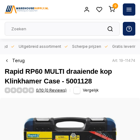
0
orgd
Uitgebreid assortiment
Scherpe prijzen
Gratis levering 
Terug
Art: 19-11474
Rapid RP60 MULTI draaiende kop
Klinkhamer Case - 5001128
0/10 (0 Reviews)
Vergelijk