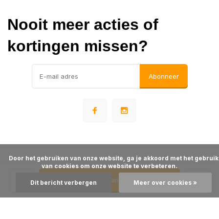
Nooit meer acties of
kortingen missen?
Abonneer
      Door het gebruiken van onze website, ga je akkoord met het gebruik 
© Warehousesupply
van cookies om onze website te verbeteren.

- Theme made by
Webdinge
Algemene voorwaarden
Disclaimer
Privacy Policy
Sitemap
Toevoegen aan winkelwagen
Dit bericht verbergen
Meer over cookies »