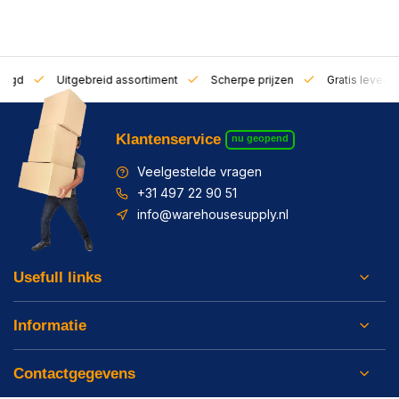
zorgd
Uitgebreid assortiment
Scherpe prijzen
Gratis leverin
Klantenservice
nu geopend
Veelgestelde vragen
+31 497 22 90 51
info@warehousesupply.nl
Usefull links
Informatie
Contactgegevens