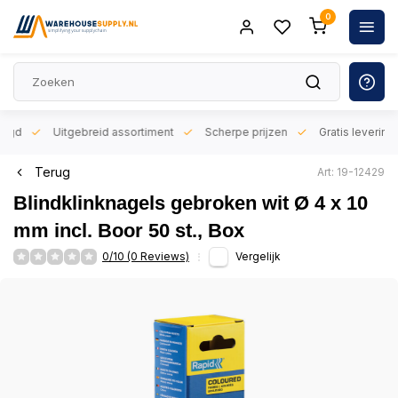
0
orgd
Uitgebreid assortiment
Scherpe prijzen
Gratis levering 
Terug
Art: 19-12429
Blindklinknagels gebroken wit Ø 4 x 10
mm incl. Boor 50 st., Box
0/10 (0 Reviews)
Vergelijk