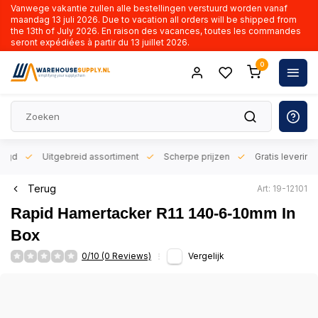
Vanwege vakantie zullen alle bestellingen verstuurd worden vanaf
maandag 13 juli 2026. Due to vacation all orders will be shipped from
the 13th of July 2026. En raison des vacances, toutes les commandes
seront expédiées à partir du 13 juillet 2026.
0
orgd
Uitgebreid assortiment
Scherpe prijzen
Gratis levering 
Terug
Art: 19-12101
Rapid Hamertacker R11 140-6-10mm In
Box
0/10 (0 Reviews)
Vergelijk