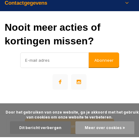
Contactgegevens
Nooit meer acties of
kortingen missen?
Abonneer
      Door het gebruiken van onze website, ga je akkoord met het gebruik 
© Warehousesupply
van cookies om onze website te verbeteren.

- Theme made by
Webdinge
Algemene voorwaarden
Disclaimer
Privacy Policy
Sitemap
Toevoegen aan winkelwagen
Dit bericht verbergen
Meer over cookies »