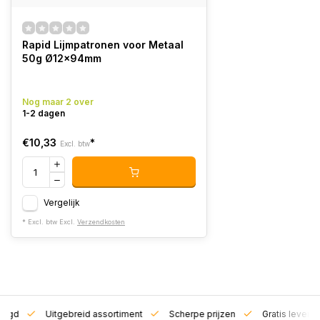
Rapid Lijmpatronen voor Metaal
50g Ø12x94mm
Nog maar 2 over
1-2 dagen
€10,33
*
Excl. btw
Vergelijk
* Excl. btw Excl.
Verzendkosten
zorgd
Uitgebreid assortiment
Scherpe prijzen
Gratis leverin