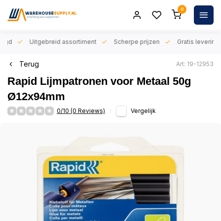
0
orgd
Uitgebreid assortiment
Scherpe prijzen
Gratis levering 
Terug
Art: 19-12953
Rapid Lijmpatronen voor Metaal 50g
Ø12x94mm
0/10 (0 Reviews)
Vergelijk