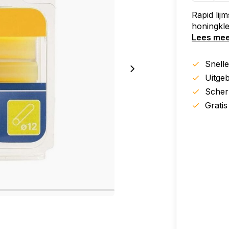
Rapid lij
honingkle
Lees me
Snell
Uitgeb
Scher
Gratis