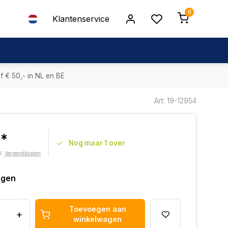
0
Klantenservice
f € 50,- in NL en BE
Art: 19-12954
3*
Nog maar 1 over
l.
Verzendkosten
agen
Toevoegen aan
+
winkelwagen