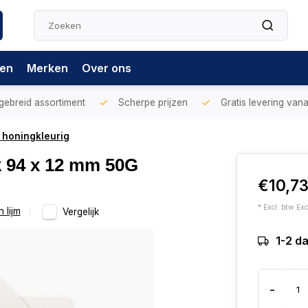
gen
Merken
Over ons
gebreid assortiment
Scherpe prijzen
Gratis levering vana
G honingkleurig
rk 94 x 12 mm 50G
€10,7
* Excl. btw Exc
 lijm
Vergelijk
1-2 d
-