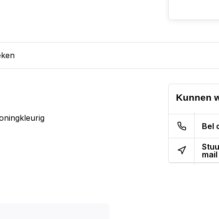
eken
Kunnen w
oningkleurig
Bel 
Stuu
mail