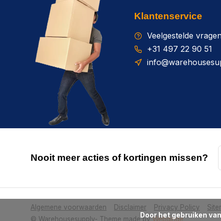
Klantenservice
Veelgestelde vrage
+31 497 22 90 51
info@warehousesup
Nooit meer acties of kortingen missen?
Algemene voorwaarden
Disclaimer
Privacy Policy
Sit
      Door het gebruiken van onze website, ga je akkoord met het gebruik van cookies om onze website te verbeteren.

© Warehousesupply
- Theme made by
Webdinge