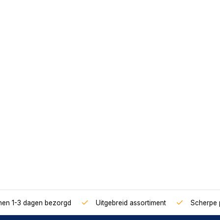
nnen 1-3 dagen bezorgd
Uitgebreid assortiment
Scherpe p