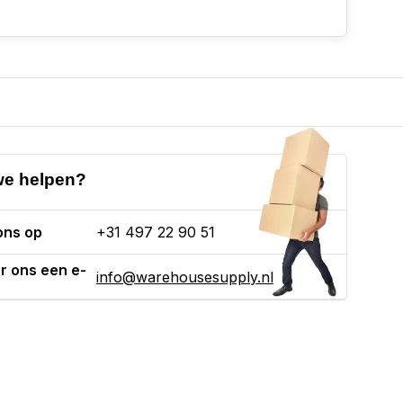
e helpen?
ons op
+31 497 22 90 51
r ons een e-
info@warehousesupply.nl