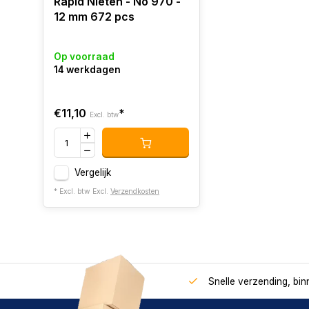
Rapid Nieten - No 970 -
12 mm 672 pcs
Op voorraad
14 werkdagen
€11,10
*
Excl. btw
Vergelijk
* Excl. btw Excl.
Verzendkosten
Snelle verzending, bi