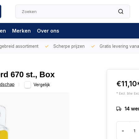
gen
Merken
Over ons
gebreid assortiment
Scherpe prijzen
Gratis levering vana
d 670 st., Box
€11,10
dschap
Vergelijk
* Excl. btw Exc
14 we
-