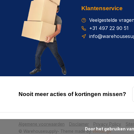
Klantenservice
Veelgestelde vrage
+31 497 22 90 51
info@warehousesup
Nooit meer acties of kortingen missen?
Algemene voorwaarden
Disclaimer
Privacy Policy
Sit
      Door het gebruiken van onze website, ga je akkoord met het gebruik van cookies om onze website te verbeteren.

© Warehousesupply
- Theme made by
Webdinge