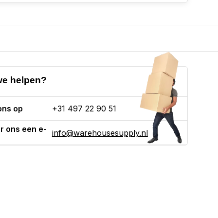
e helpen?
ons op
+31 497 22 90 51
r ons een e-
info@warehousesupply.nl