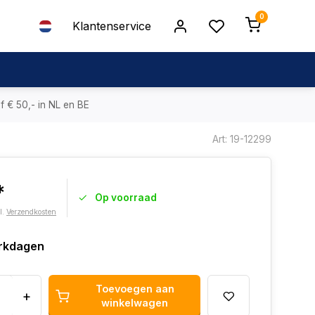
0
Klantenservice
f € 50,- in NL en BE
Art: 19-12299
*
Op voorraad
l.
Verzendkosten
rkdagen
Toevoegen aan
+
winkelwagen