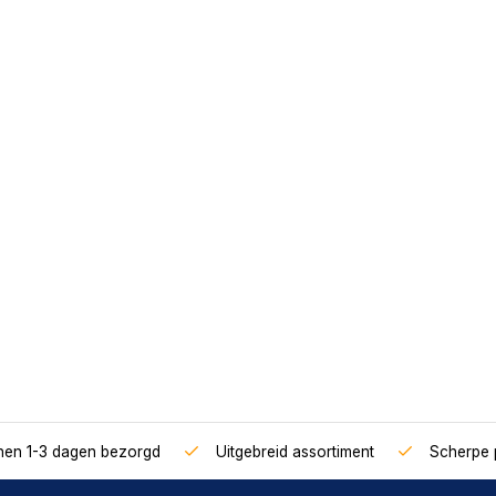
nnen 1-3 dagen bezorgd
Uitgebreid assortiment
Scherpe p