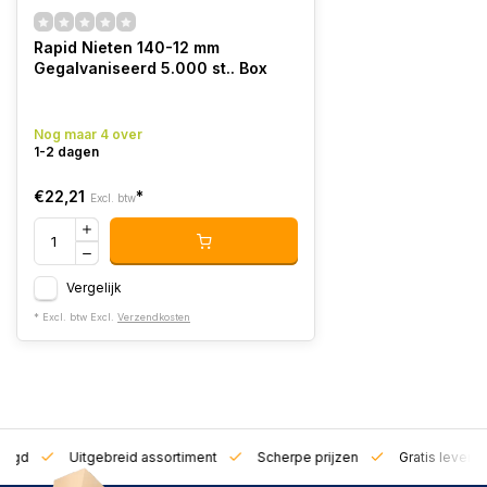
Rapid Nieten 140-12 mm
Gegalvaniseerd 5.000 st.. Box
Nog maar 4 over
1-2 dagen
€22,21
*
Excl. btw
Vergelijk
* Excl. btw Excl.
Verzendkosten
zorgd
Uitgebreid assortiment
Scherpe prijzen
Gratis leverin