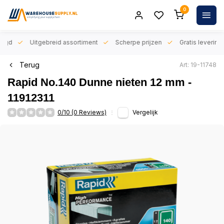
0
orgd
Uitgebreid assortiment
Scherpe prijzen
Gratis levering 
Terug
Art: 19-11748
Rapid No.140 Dunne nieten 12 mm -
11912311
0/10 (0 Reviews)
Vergelijk