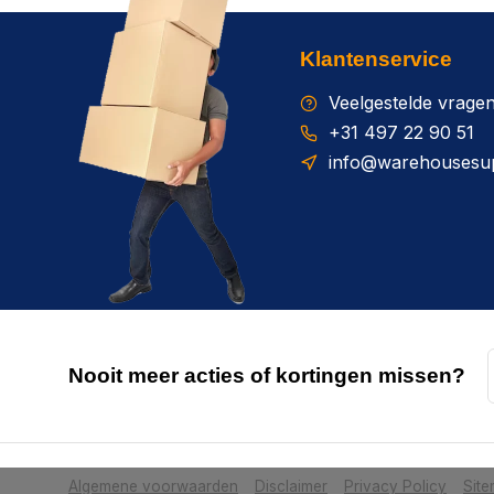
Klantenservice
Veelgestelde vrage
+31 497 22 90 51
info@warehousesup
Nooit meer acties of kortingen missen?
Algemene voorwaarden
Disclaimer
Privacy Policy
Sit