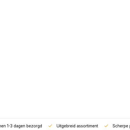
nnen 1-3 dagen bezorgd
Uitgebreid assortiment
Scherpe p