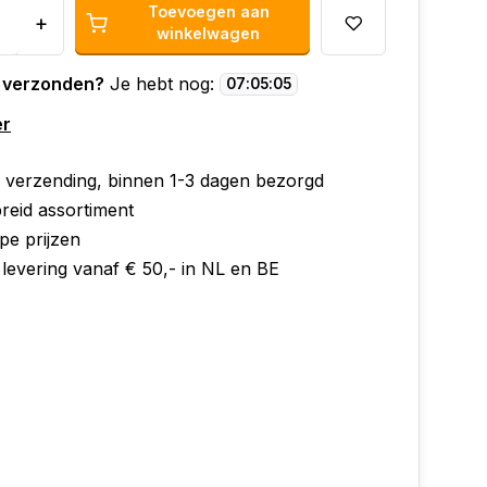
Toevoegen aan
+
winkelwagen
 verzonden?
Je hebt nog:
07
:
05
:
04
er
e verzending, binnen 1-3 dagen bezorgd
reid assortiment
pe prijzen
 levering vanaf € 50,- in NL en BE