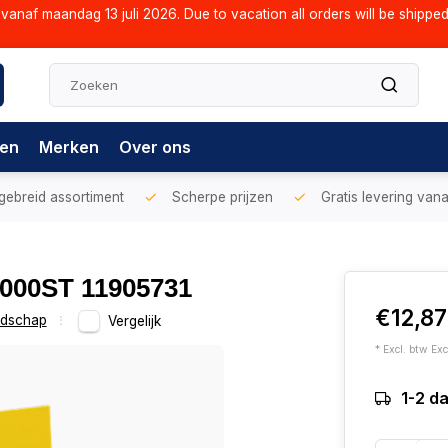
vanaf maandag 13 juli 2026. Due to vacation all orders will be shippe
gen
Merken
Over ons
gebreid assortiment
Scherpe prijzen
Gratis levering vana
2000ST 11905731
€12,8
dschap
Vergelijk
* Excl. btw Exc
1-2 d