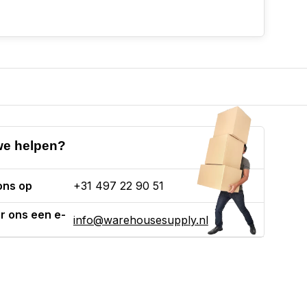
e helpen?
ons op
+31 497 22 90 51
r ons een e-
info@warehousesupply.nl