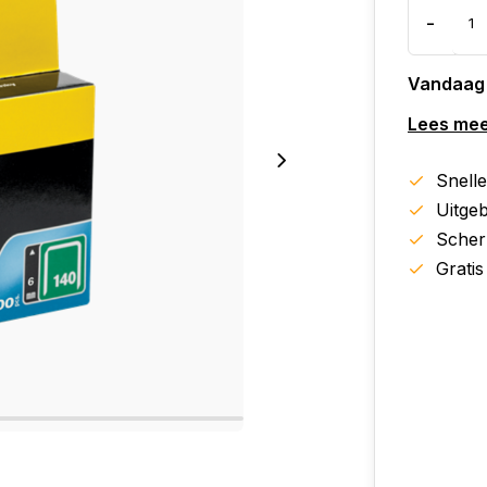
-
Vandaag
Lees me
Snell
Uitgeb
Scher
Gratis