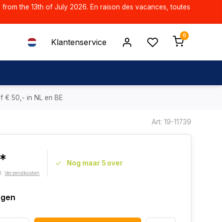
d from the 13th of July 2026. En raison des vacances, toutes
0
Klantenservice
f € 50,- in NL en BE
Art: 19-11739
7*
Nog maar 5 over
l.
Verzendkosten
agen