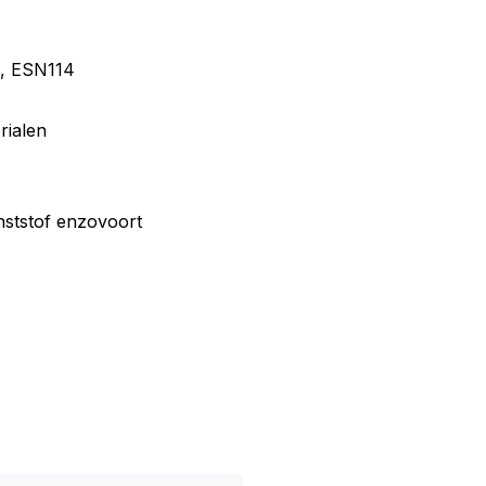
C, ESN114
rialen
nststof enzovoort