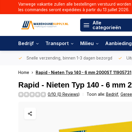
Vanwege vakantie zullen alle bestellingen verstuurd worden 
les commandes seront expédiées à partir du 13 juillet 2026.
Alle
categorieën
Bedrijf
Transport
Milieu
Aanbiedin
Snelle verzending, binnen 1-3 dagen bezorgd
Uit
Home
Rapid - Nieten Typ 140 - 6 mm 2000ST 11905731
Rapid - Nieten Typ 140 - 6 mm 
0/10 (0 Reviews)
Toon alle:
Bedrijf
,
Geree