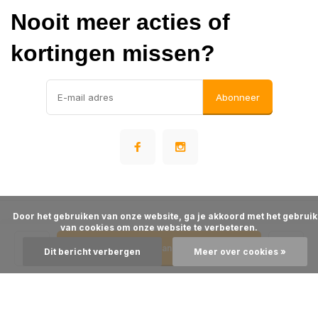
Nooit meer acties of
kortingen missen?
Abonneer
      Door het gebruiken van onze website, ga je akkoord met het gebruik 
© Warehousesupply
van cookies om onze website te verbeteren.

- Theme made by
Webdinge
Algemene voorwaarden
Disclaimer
Privacy Policy
Sitemap
Toevoegen aan winkelwagen
Dit bericht verbergen
Meer over cookies »