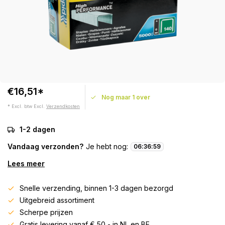
€16,51*
Nog maar 1 over
* Excl. btw Excl.
Verzendkosten
1-2 dagen
Vandaag verzonden?
Je hebt nog:
06
:
36
:
59
Lees meer
Snelle verzending, binnen 1-3 dagen bezorgd
Uitgebreid assortiment
Scherpe prijzen
Gratis levering vanaf € 50,- in NL en BE