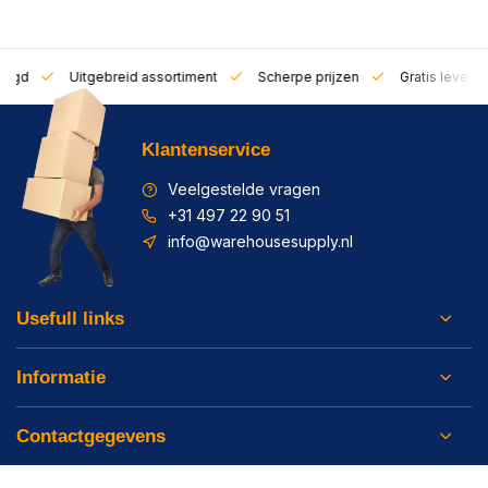
zorgd
Uitgebreid assortiment
Scherpe prijzen
Gratis leverin
Klantenservice
Veelgestelde vragen
+31 497 22 90 51
info@warehousesupply.nl
Usefull links
Informatie
Contactgegevens