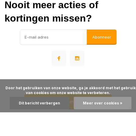
Nooit meer acties of
kortingen missen?
Abonneer
      Door het gebruiken van onze website, ga je akkoord met het gebruik 
© Warehousesupply
van cookies om onze website te verbeteren.

- Theme made by
Webdinge
Algemene voorwaarden
Disclaimer
Privacy Policy
Sitemap
Toevoegen aan winkelwagen
Dit bericht verbergen
Meer over cookies »