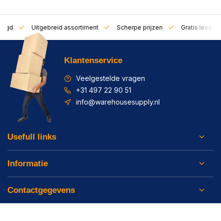
zorgd
Uitgebreid assortiment
Scherpe prijzen
Gratis leverin
Klantenservice
Veelgestelde vragen
+31 497 22 90 51
info@warehousesupply.nl
Usefull links
Informatie
Contactgegevens