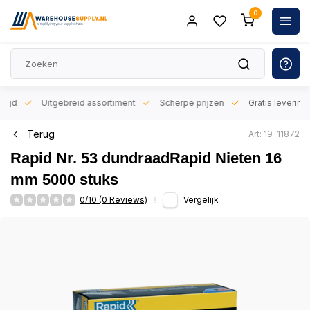
0
orgd
Uitgebreid assortiment
Scherpe prijzen
Gratis levering 
Terug
Art: 19-11872
Rapid Nr. 53 dundraadRapid Nieten 16
mm 5000 stuks
0/10 (0 Reviews)
Vergelijk