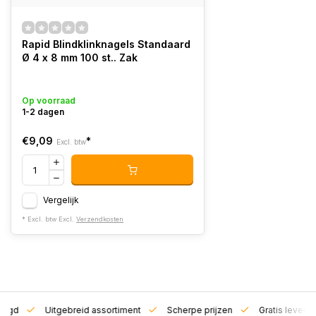
Rapid Blindklinknagels Standaard
Ø 4 x 8 mm 100 st.. Zak
Op voorraad
1-2 dagen
€9,09
*
Excl. btw
Vergelijk
* Excl. btw Excl.
Verzendkosten
zorgd
Uitgebreid assortiment
Scherpe prijzen
Gratis leverin