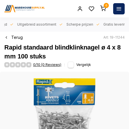
0
orgd
Uitgebreid assortiment
Scherpe prijzen
Gratis levering 
Terug
Art: 19-11244
Rapid standaard blindklinknagel ø 4 x 8
mm 100 stuks
0/10 (0 Reviews)
Vergelijk