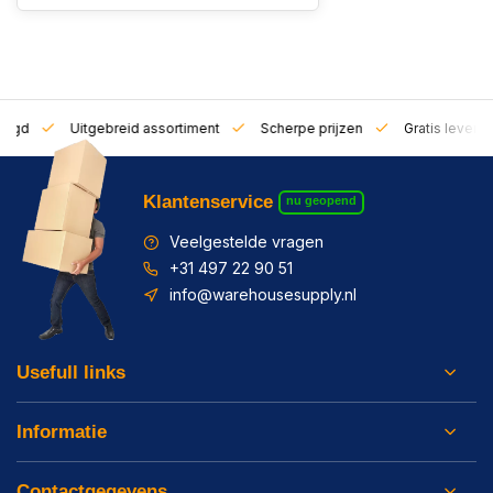
zorgd
Uitgebreid assortiment
Scherpe prijzen
Gratis leverin
Klantenservice
nu geopend
Veelgestelde vragen
+31 497 22 90 51
info@warehousesupply.nl
Usefull links
Informatie
Contactgegevens