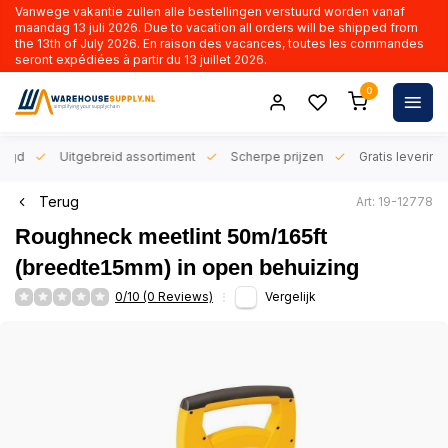
Vanwege vakantie zullen alle bestellingen verstuurd worden vanaf
maandag 13 juli 2026. Due to vacation all orders will be shipped from
the 13th of July 2026. En raison des vacances, toutes les commandes
seront expédiées à partir du 13 juillet 2026.
0
orgd
Uitgebreid assortiment
Scherpe prijzen
Gratis levering 
Terug
Art: 19-12778
Roughneck meetlint 50m/165ft
(breedte15mm) in open behuizing
0/10 (0 Reviews)
Vergelijk