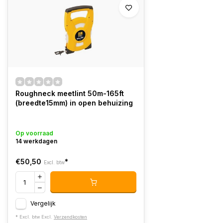
Roughneck meetlint 50m-165ft
(breedte15mm) in open behuizing
Op voorraad
14 werkdagen
€50,50
*
Excl. btw
Vergelijk
* Excl. btw Excl.
Verzendkosten