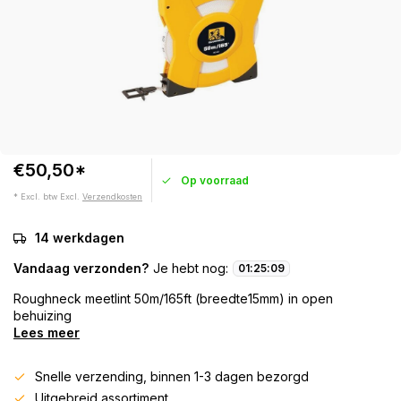
€50,50*
Op voorraad
* Excl. btw Excl.
Verzendkosten
14 werkdagen
Vandaag verzonden?
Je hebt nog:
01
:
25
:
08
Roughneck meetlint 50m/165ft (breedte15mm) in open
behuizing
Lees meer
Snelle verzending, binnen 1-3 dagen bezorgd
Uitgebreid assortiment