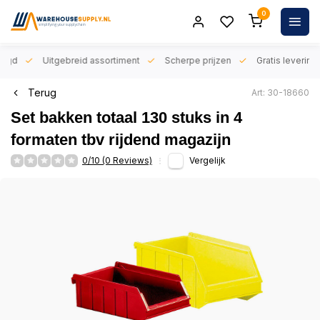
0
orgd
Uitgebreid assortiment
Scherpe prijzen
Gratis levering 
Terug
Art: 30-18660
Set bakken totaal 130 stuks in 4
formaten tbv rijdend magazijn
0/10 (0 Reviews)
Vergelijk