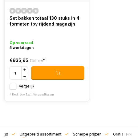
Set bakken totaal 130 stuks in 4
formaten tbv rijdend magazijn
Op voorraad
5 werkdagen
€935,95
*
Excl. btw
Vergelijk
* Excl. btw Excl.
Verzendkosten
zorgd
Uitgebreid assortiment
Scherpe prijzen
Gratis leverin