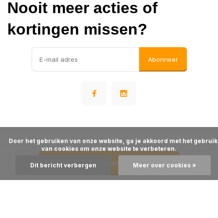
Nooit meer acties of
kortingen missen?
Abonneer
      Door het gebruiken van onze website, ga je akkoord met het gebruik 
© Warehousesupply
van cookies om onze website te verbeteren.

- Theme made by
Webdinge
Algemene voorwaarden
Disclaimer
Privacy Policy
Sitemap
Toevoegen aan winkelwagen
Dit bericht verbergen
Meer over cookies »