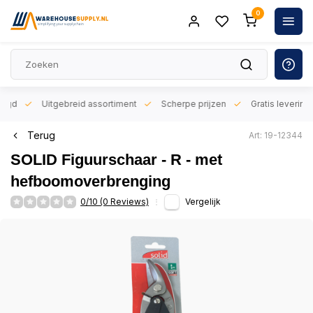
0
orgd
Uitgebreid assortiment
Scherpe prijzen
Gratis levering 
Terug
Art: 19-12344
SOLID Figuurschaar - R - met
hefboomoverbrenging
0/10 (0 Reviews)
Vergelijk