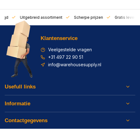
zorgd
Uitgebreid assortiment
Scherpe prijzen
Gratis leverin
Klantenservice
Veelgestelde vragen
+31 497 22 90 51
info@warehousesupply.nl
Usefull links
Informatie
Contactgegevens