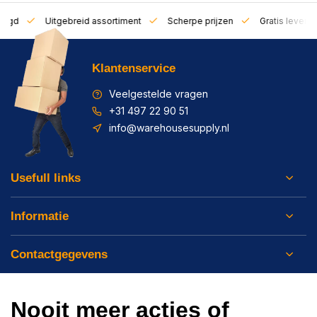
zorgd
Uitgebreid assortiment
Scherpe prijzen
Gratis leverin
Klantenservice
Veelgestelde vragen
+31 497 22 90 51
info@warehousesupply.nl
Usefull links
Informatie
Contactgegevens
Nooit meer acties of