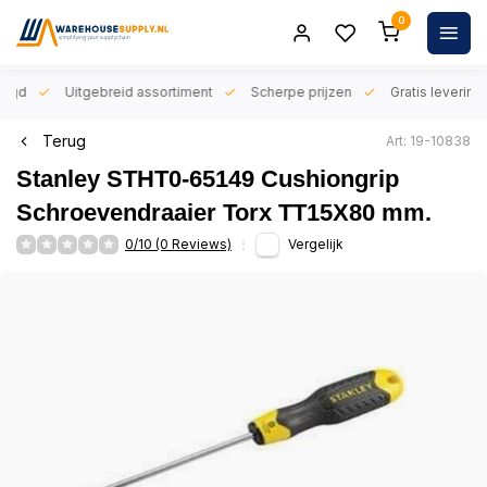
0
orgd
Uitgebreid assortiment
Scherpe prijzen
Gratis levering 
Terug
Art: 19-10838
Stanley STHT0-65149 Cushiongrip
Schroevendraaier Torx TT15X80 mm.
0/10 (0 Reviews)
Vergelijk