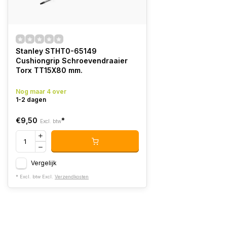
Stanley STHT0-65149
Cushiongrip Schroevendraaier
Torx TT15X80 mm.
Nog maar 4 over
1-2 dagen
€9,50
*
Excl. btw
Vergelijk
* Excl. btw Excl.
Verzendkosten