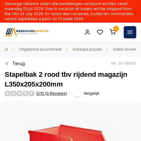
Vanwege vakantie zullen alle bestellingen verstuurd worden vanaf
maandag 13 juli 2026. Due to vacation all orders will be shipped from
the 13th of July 2026. En raison des vacances, toutes les commandes
seront expédiées à partir du 13 juillet 2026.
0
orgd
Uitgebreid assortiment
Scherpe prijzen
Gratis levering 
Terug
Art: 30-18647
Stapelbak 2 rood tbv rijdend magazijn
L350x205x200mm
0/10 (0 Reviews)
Vergelijk