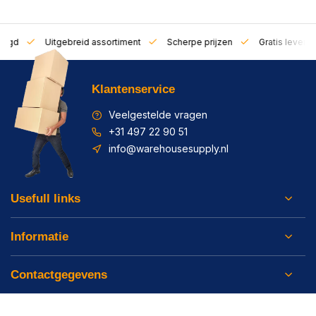
zorgd
Uitgebreid assortiment
Scherpe prijzen
Gratis leverin
Klantenservice
Veelgestelde vragen
+31 497 22 90 51
info@warehousesupply.nl
Usefull links
Informatie
Contactgegevens