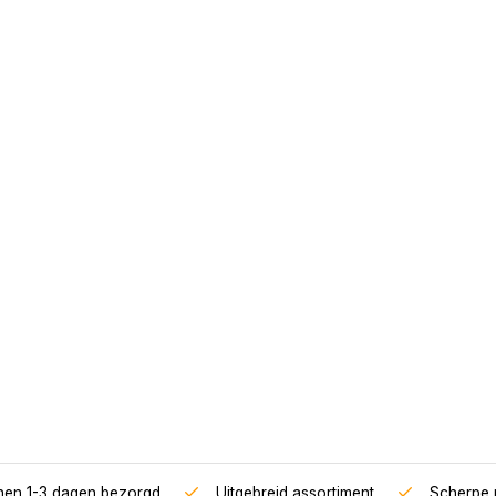
nnen 1-3 dagen bezorgd
Uitgebreid assortiment
Scherpe p