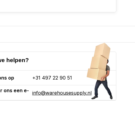
e helpen?
ons op
+31 497 22 90 51
r ons een e-
info@warehousesupply.nl