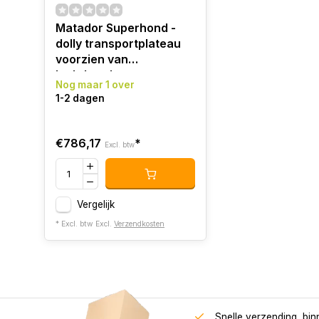
Matador Superhond -
dolly transportplateau
voorzien van
luchtbanden
Nog maar 1 over
1-2 dagen
€786,17
*
Excl. btw
Vergelijk
* Excl. btw Excl.
Verzendkosten
Snelle verzending, bi