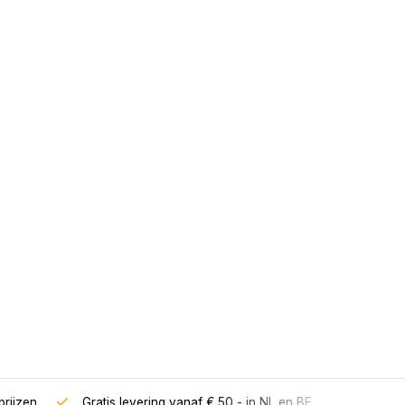
rijzen
Gratis levering vanaf € 50,- in NL en BE