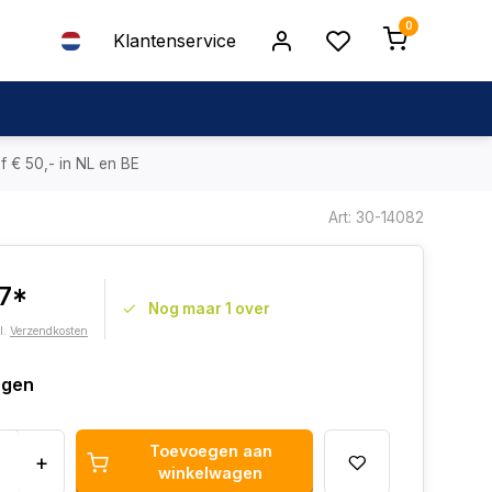
0
Klantenservice
f € 50,- in NL en BE
Art: 30-14082
17*
Nog maar 1 over
l.
Verzendkosten
agen
Toevoegen aan
+
winkelwagen