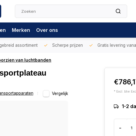
gen
Merken
Over ons
gebreid assortiment
Scherpe prijzen
Gratis levering vana
oorzien van luchtbanden
sportplateau
€786,
* Excl. btw Exc
ansportapparaten
Vergelijk
1-2 d
-