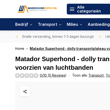
Alle
categorieën
Bedrijf
Transport
Milieu
Aanbiedin
Snelle verzending, binnen 1-3 dagen bezorgd
Uit
Home
Matador Superhond - dolly transportplateau v
Matador Superhond - dolly tran
voorzien van luchtbanden
0/10 (0 Reviews)
Toon alle:
Transport
,
Tr