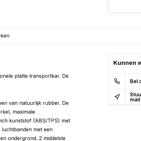
eken
Kunnen w
onele platte transportkar. De
Bel 
Stuu
mail
en van natuurlijk rubber. De
irkel, maximale
wich kunststof (ABS/TPS) met
. 6 luchtbanden met een
fen ondergrond. 2 middelste