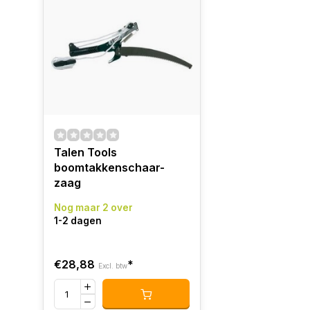
Talen Tools
boomtakkenschaar-
zaag
Nog maar 2 over
1-2 dagen
€28,88
*
Excl. btw