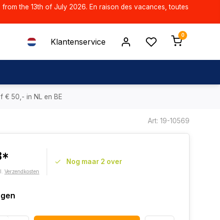
d from the 13th of July 2026. En raison des vacances, toutes
0
Klantenservice
f € 50,- in NL en BE
Art: 19-10569
8*
Nog maar 2 over
l.
Verzendkosten
agen