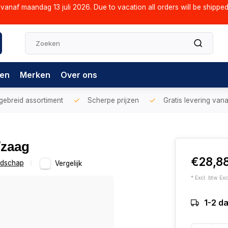
vanaf maandag 13 juli 2026. Due to vacation all orders will be shippe
gen
Merken
Over ons
gebreid assortiment
Scherpe prijzen
Gratis levering vana
/zaag
€28,8
dschap
Vergelijk
* Excl. btw Exc
1-2 d