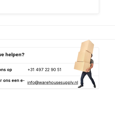
e helpen?
ons op
+31 497 22 90 51
r ons een e-
info@warehousesupply.nl