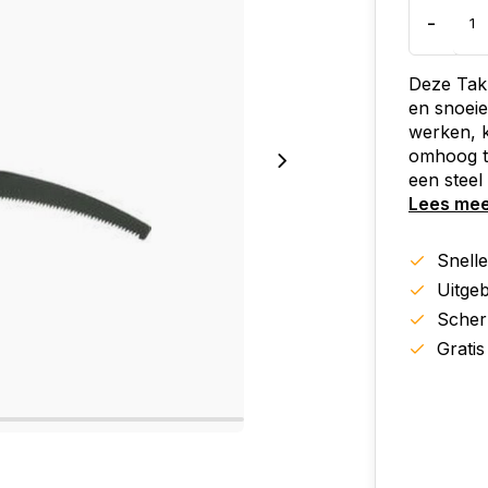
-
Deze Takk
en snoeie
werken, k
omhoog t
een stee
Lees me
Snell
Uitgeb
Scher
Gratis