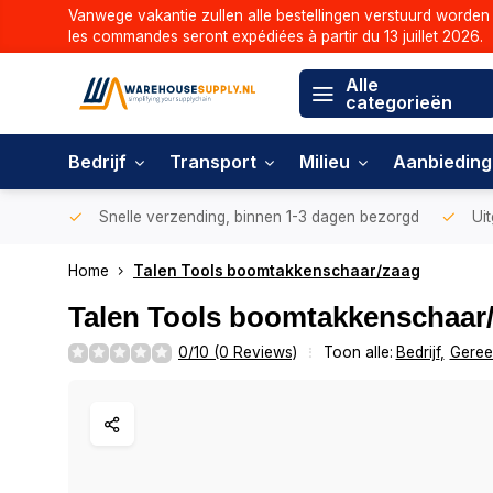
Vanwege vakantie zullen alle bestellingen verstuurd worden 
les commandes seront expédiées à partir du 13 juillet 2026.
Alle
categorieën
Bedrijf
Transport
Milieu
Aanbiedin
Snelle verzending, binnen 1-3 dagen bezorgd
Uit
Home
Talen Tools boomtakkenschaar/zaag
Talen Tools boomtakkenschaar
0/10 (0 Reviews)
Toon alle:
Bedrijf
,
Geree