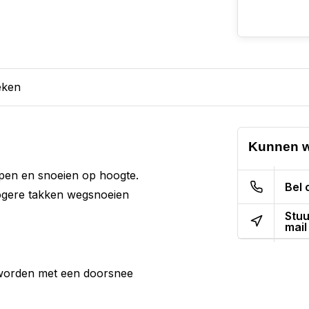
eken
Kunnen w
pen en snoeien op hoogte.
Bel 
hogere takken wegsnoeien
Stuu
mail
 worden met een doorsnee