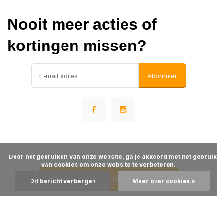
Nooit meer acties of
kortingen missen?
Abonneer
      Door het gebruiken van onze website, ga je akkoord met het gebruik 
© Warehousesupply
van cookies om onze website te verbeteren.

- Theme made by
Webdinge
Algemene voorwaarden
Disclaimer
Privacy Policy
Sitemap
Toevoegen aan winkelwagen
Dit bericht verbergen
Meer over cookies »