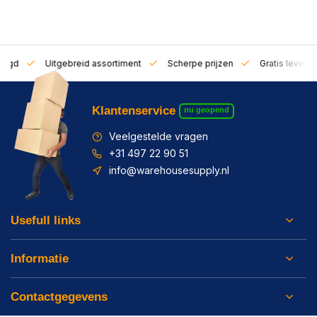
zorgd
Uitgebreid assortiment
Scherpe prijzen
Gratis leverin
Klantenservice
nu geopend
Veelgestelde vragen
+31 497 22 90 51
info@warehousesupply.nl
Usefull links
Informatie
Contactgegevens