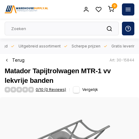
0
orgd
Uitgebreid assortiment
Scherpe prijzen
Gratis levering 
Terug
Art: 30-15844
Matador Tapijtrolwagen MTR-1 vv
lekvrije banden
0/10 (0 Reviews)
Vergelijk