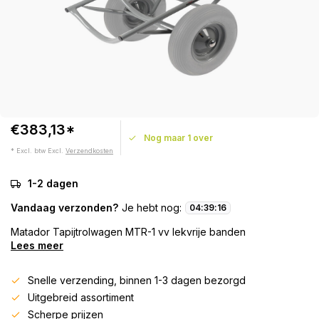
€383,13*
Nog maar 1 over
* Excl. btw Excl.
Verzendkosten
1-2 dagen
Vandaag verzonden?
Je hebt nog:
04
:
39
:
16
Matador Tapijtrolwagen MTR-1 vv lekvrije banden
Lees meer
Snelle verzending, binnen 1-3 dagen bezorgd
Uitgebreid assortiment
Scherpe prijzen