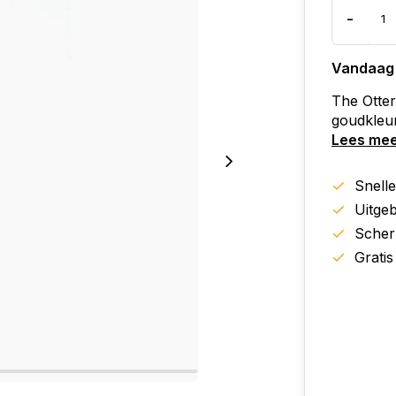
-
Vandaag
The Otter
goudkleu
Lees me
Snell
Uitgeb
Scher
Gratis