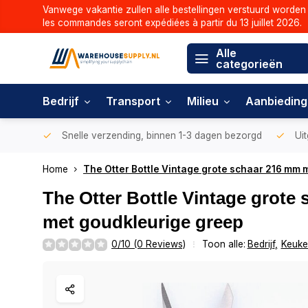
Vanwege vakantie zullen alle bestellingen verstuurd worden 
les commandes seront expédiées à partir du 13 juillet 2026.
Alle
categorieën
Bedrijf
Transport
Milieu
Aanbiedin
Snelle verzending, binnen 1-3 dagen bezorgd
Uit
Home
The Otter Bottle Vintage grote schaar 216 mm
The Otter Bottle Vintage grote
met goudkleurige greep
0/10 (0 Reviews)
Toon alle:
Bedrijf
,
Keuken