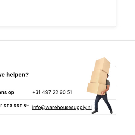
e helpen?
ons op
+31 497 22 90 51
r ons een e-
info@warehousesupply.nl