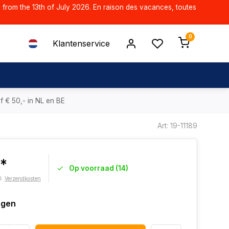
d from the 13th of July 2026. En raison des vacances, toutes
0
Klantenservice
f € 50,- in NL en BE
Art: 19-11189
0*
Op voorraad (14)
l.
Verzendkosten
agen