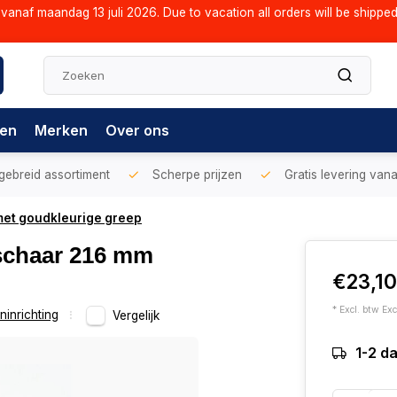
vanaf maandag 13 juli 2026. Due to vacation all orders will be shippe
gen
Merken
Over ons
gebreid assortiment
Scherpe prijzen
Gratis levering vana
 met goudkleurige greep
 schaar 216 mm
€23,1
* Excl. btw Exc
inrichting
Vergelijk
1-2 d