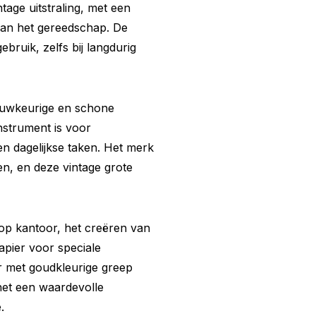
age uitstraling, met een
aan het gereedschap. De
ruik, zelfs bij langdurig
nauwkeurige en schone
strument is voor
n dagelijkse taken. Het merk
en, en deze vintage grote
op kantoor, het creëren van
pier voor speciale
r met goudkleurige greep
 het een waardevolle
.