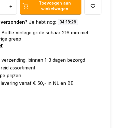
Toevoegen aan
+
winkelwagen
 verzonden?
Je hebt nog:
04
:
18
:
29
 Bottle Vintage grote schaar 216 mm met
rige greep
er
e verzending, binnen 1-3 dagen bezorgd
reid assortiment
pe prijzen
 levering vanaf € 50,- in NL en BE