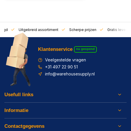
zorgd
Uitgebreid assortiment
Scherpe prijzen
Gratis leverin
Klantenservice
nu geopend
Veelgestelde vragen
+31 497 22 90 51
info@warehousesupply.nl
Usefull links
Informatie
Contactgegevens