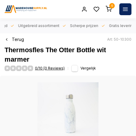
0
orgd
Uitgebreid assortiment
Scherpe prijzen
Gratis levering 
Terug
Art: 50-10300
Thermosfles The Otter Bottle wit
marmer
0/10 (0 Reviews)
Vergelijk