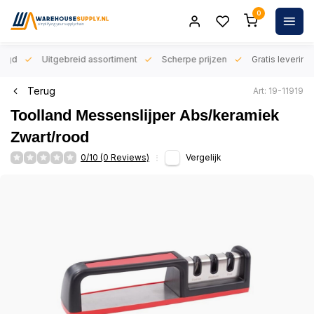
0
orgd
Uitgebreid assortiment
Scherpe prijzen
Gratis levering 
Terug
Art: 19-11919
Toolland Messenslijper Abs/keramiek
Zwart/rood
0/10 (0 Reviews)
Vergelijk