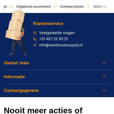
zorgd
Uitgebreid assortiment
Scherpe prijzen
Gratis leverin
Klantenservice
Veelgestelde vragen
+31 497 22 90 51
info@warehousesupply.nl
Usefull links
Informatie
Contactgegevens
Nooit meer acties of