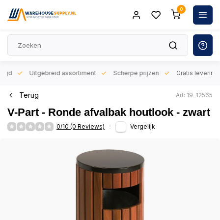
0
orgd
Uitgebreid assortiment
Scherpe prijzen
Gratis levering 
Terug
Art: 19-12565
V-Part - Ronde afvalbak houtlook - zwart
0/10 (0 Reviews)
Vergelijk