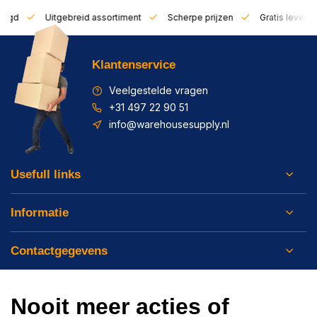
zorgd
Uitgebreid assortiment
Scherpe prijzen
Gratis leverin
Klantenservice
Veelgestelde vragen
+31 497 22 90 51
info@warehousesupply.nl
Usefull links
Informatie
Contactgegevens
Nooit meer acties of