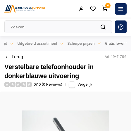
0
orgd
Uitgebreid assortiment
Scherpe prijzen
Gratis levering 
Terug
Art: 19-11796
Verstelbare telefoonhouder in
donkerblauwe uitvoering
0/10 (0 Reviews)
Vergelijk