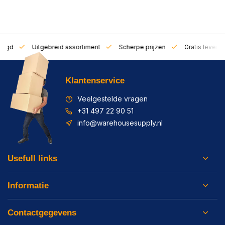
zorgd
Uitgebreid assortiment
Scherpe prijzen
Gratis leverin
Klantenservice
Veelgestelde vragen
+31 497 22 90 51
info@warehousesupply.nl
Usefull links
Informatie
Contactgegevens