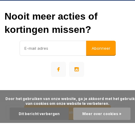
Nooit meer acties of
kortingen missen?
Abonneer
      Door het gebruiken van onze website, ga je akkoord met het gebruik 
© Warehousesupply
van cookies om onze website te verbeteren.

- Theme made by
Webdinge
Algemene voorwaarden
Disclaimer
Privacy Policy
Sitemap
Toevoegen aan winkelwagen
Dit bericht verbergen
Meer over cookies »