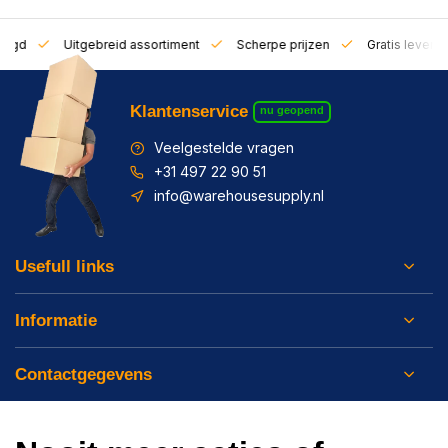
zorgd
Uitgebreid assortiment
Scherpe prijzen
Gratis leverin
Klantenservice
nu geopend
Veelgestelde vragen
+31 497 22 90 51
info@warehousesupply.nl
Usefull links
Informatie
Contactgegevens