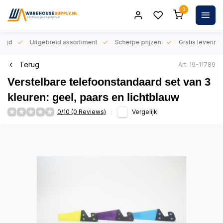
0
orgd
Uitgebreid assortiment
Scherpe prijzen
Gratis levering 
Terug
Art: 19-11789
Verstelbare telefoonstandaard set van 3
kleuren: geel, paars en lichtblauw
0/10 (0 Reviews)
Vergelijk