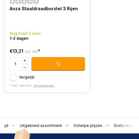
Anza Staaldraadborstel 3 Rijen
Nog maar 2 over
1-2 dagen
€13,21
*
Excl. btw
Vergelijk
* Excl. btw Excl.
Verzendkosten
zorgd
Uitgebreid assortiment
Scherpe prijzen
Gratis leverin