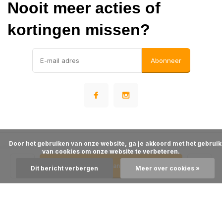
Nooit meer acties of
kortingen missen?
Abonneer
      Door het gebruiken van onze website, ga je akkoord met het gebruik 
© Warehousesupply
van cookies om onze website te verbeteren.

- Theme made by
Webdinge
Algemene voorwaarden
Disclaimer
Privacy Policy
Sitemap
Toevoegen aan winkelwagen
Dit bericht verbergen
Meer over cookies »