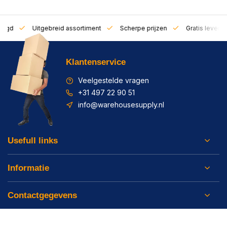
zorgd
Uitgebreid assortiment
Scherpe prijzen
Gratis leverin
Klantenservice
Veelgestelde vragen
+31 497 22 90 51
info@warehousesupply.nl
Usefull links
Informatie
Contactgegevens