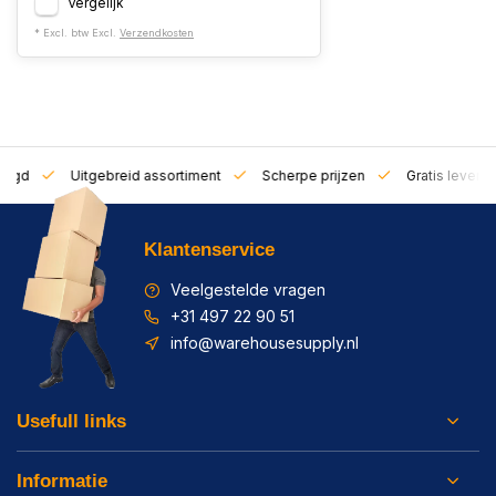
Vergelijk
* Excl. btw Excl.
Verzendkosten
zorgd
Uitgebreid assortiment
Scherpe prijzen
Gratis leverin
Klantenservice
Veelgestelde vragen
+31 497 22 90 51
info@warehousesupply.nl
Usefull links
Informatie