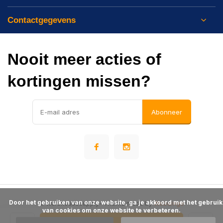
Contactgegevens
Nooit meer acties of
kortingen missen?
Abonneer
      Door het gebruiken van onze website, ga je akkoord met het gebruik 
© Warehousesupply
- Theme made by
Webdinge
van cookies om onze website te verbeteren.

Algemene voorwaarden
Disclaimer
Privacy Policy
Sitemap