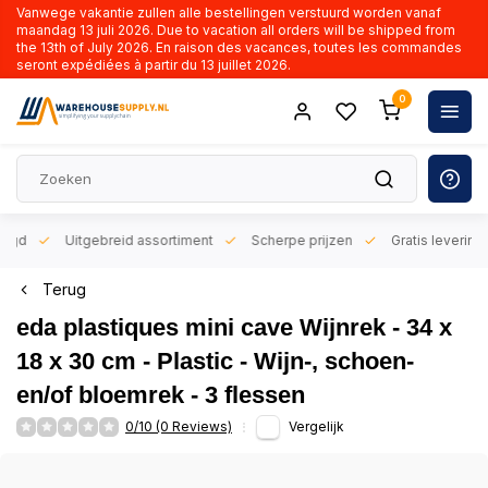
Vanwege vakantie zullen alle bestellingen verstuurd worden vanaf
maandag 13 juli 2026. Due to vacation all orders will be shipped from
the 13th of July 2026. En raison des vacances, toutes les commandes
seront expédiées à partir du 13 juillet 2026.
0
orgd
Uitgebreid assortiment
Scherpe prijzen
Gratis levering 
Terug
eda plastiques mini cave Wijnrek - 34 x
18 x 30 cm - Plastic - Wijn-, schoen-
en/of bloemrek - 3 flessen
0/10 (0 Reviews)
Vergelijk