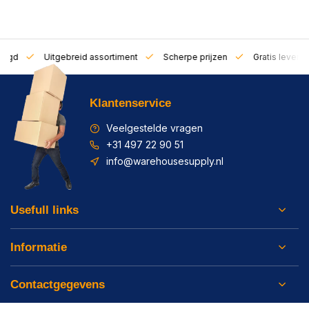
zorgd
Uitgebreid assortiment
Scherpe prijzen
Gratis leverin
Klantenservice
Veelgestelde vragen
+31 497 22 90 51
info@warehousesupply.nl
Usefull links
Informatie
Contactgegevens