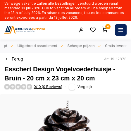
Vanwege vakantie zullen alle bestellingen verstuurd worden vanaf
maandag 13 juli 2026. Due to vacation all orders will be shipped from
the 13th of July 2026. En raison des vacances, toutes les commandes
seront expédiées à partir du 13 juillet 2026.
0
orgd
Uitgebreid assortiment
Scherpe prijzen
Gratis levering 
Terug
Art: 19-12878
Esschert Design Vogelvoederhuisje -
Bruin - 20 cm x 23 cm x 20 cm
0/10 (0 Reviews)
Vergelijk