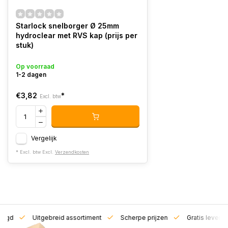
Starlock snelborger Ø 25mm
hydroclear met RVS kap (prijs per
stuk)
Op voorraad
1-2 dagen
€3,82
*
Excl. btw
Vergelijk
* Excl. btw Excl.
Verzendkosten
zorgd
Uitgebreid assortiment
Scherpe prijzen
Gratis leverin