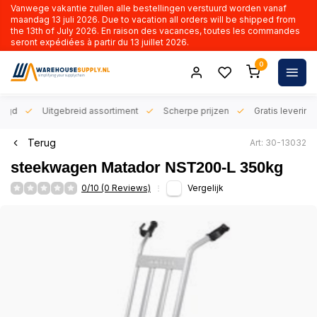
Vanwege vakantie zullen alle bestellingen verstuurd worden vanaf
maandag 13 juli 2026. Due to vacation all orders will be shipped from
the 13th of July 2026. En raison des vacances, toutes les commandes
seront expédiées à partir du 13 juillet 2026.
0
orgd
Uitgebreid assortiment
Scherpe prijzen
Gratis levering 
Terug
Art: 30-13032
steekwagen Matador NST200-L 350kg
0/10 (0 Reviews)
Vergelijk