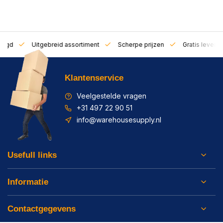
zorgd
Uitgebreid assortiment
Scherpe prijzen
Gratis leverin
Klantenservice
Veelgestelde vragen
+31 497 22 90 51
info@warehousesupply.nl
Usefull links
Informatie
Contactgegevens