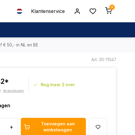
0
Klantenservice
f € 50,- in NL en BE
Art: 30-11047
42*
Nog maar 2 over
l.
Verzendkosten
agen
Toevoegen aan
+
winkelwagen