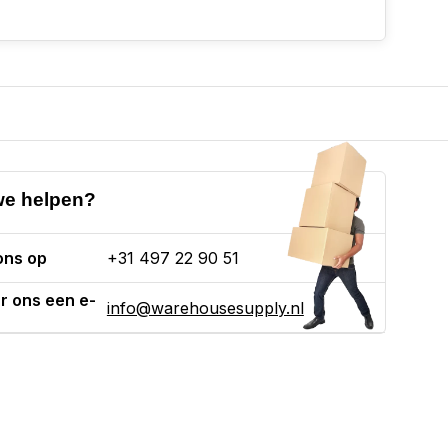
e helpen?
ons op
+31 497 22 90 51
r ons een e-
info@warehousesupply.nl