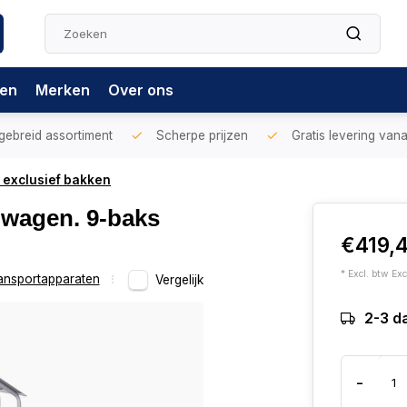
gen
Merken
Over ons
gebreid assortiment
Scherpe prijzen
Gratis levering vana
 exclusief bakken
lwagen. 9-baks
€419,
* Excl. btw Exc
ansportapparaten
Vergelijk
2-3 d
-