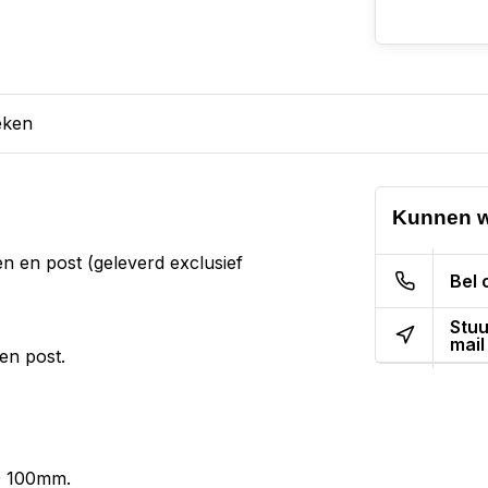
eken
Kunnen w
 en post (geleverd exclusief
Bel 
Stuu
mail
en post.
Ø 100mm.