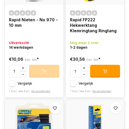
Rapid Nieten - No 970 -
Rapid FP222
10 mm
Hekwerktang
Klemringtang Ringtang
Uitverkocht
Nog maar 2 over
14 werkdagen
1-2 dagen
€10,06
*
€30,56
*
Excl. btw
Excl. btw
Vergelijk
Vergelijk
* Excl. btw Excl.
Verzendkosten
* Excl. btw Excl.
Verzendkosten