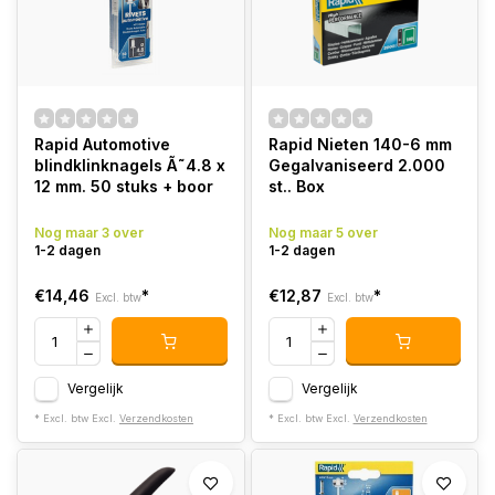
Rapid Automotive
Rapid Nieten 140-6 mm
blindklinknagels Ã˜4.8 x
Gegalvaniseerd 2.000
12 mm. 50 stuks + boor
st.. Box
Nog maar 3 over
Nog maar 5 over
1-2 dagen
1-2 dagen
€14,46
*
€12,87
*
Excl. btw
Excl. btw
Vergelijk
Vergelijk
* Excl. btw Excl.
Verzendkosten
* Excl. btw Excl.
Verzendkosten