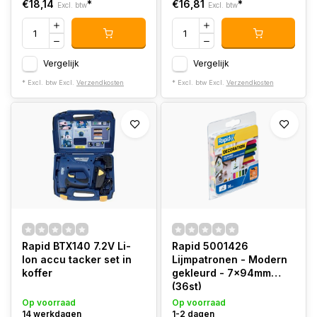
€18,14
*
€16,81
*
Excl. btw
Excl. btw
Vergelijk
Vergelijk
* Excl. btw Excl.
Verzendkosten
* Excl. btw Excl.
Verzendkosten
Rapid BTX140 7.2V Li-
Rapid 5001426
Ion accu tacker set in
Lijmpatronen - Modern
koffer
gekleurd - 7x94mm
(36st)
Op voorraad
Op voorraad
14 werkdagen
1-2 dagen