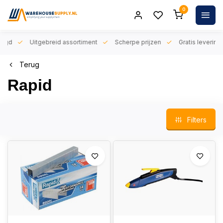
0
orgd
Uitgebreid assortiment
Scherpe prijzen
Gratis levering 
Terug
Rapid
Filters