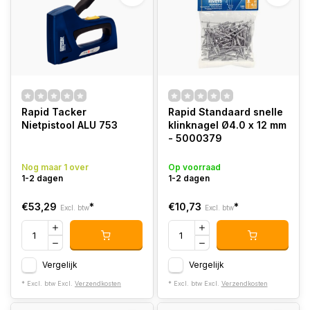
Rapid Tacker
Rapid Standaard snelle
Nietpistool ALU 753
klinknagel Ø4.0 x 12 mm
- 5000379
Nog maar 1 over
Op voorraad
1-2 dagen
1-2 dagen
€53,29
*
€10,73
*
Excl. btw
Excl. btw
Vergelijk
Vergelijk
* Excl. btw Excl.
Verzendkosten
* Excl. btw Excl.
Verzendkosten