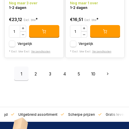
Nog maar 3 over
Nog maar 1 over
1-2 dagen
1-2 dagen
€23,12
*
€16,51
*
Excl. btw
Excl. btw
Vergelijk
Vergelijk
* Excl. btw Excl.
Verzendkosten
* Excl. btw Excl.
Verzendkosten
1
2
3
4
5
10
zorgd
Uitgebreid assortiment
Scherpe prijzen
Gratis leverin