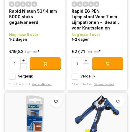
Rapid Nieten 53/14 mm
Rapid EG PEN
5000 stuks
Lijmpistool Voor 7 mm
gegalvaneerd
Lijmpatronen - Ideaal
voor Knutselen en
Decoreren
Nog maar 5 over
Nog maar 1 over
1-2 dagen
1-2 dagen
€19,82
*
€27,71
*
Excl. btw
Excl. btw
Vergelijk
Vergelijk
* Excl. btw Excl.
Verzendkosten
* Excl. btw Excl.
Verzendkosten