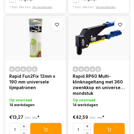
* Excl. btw Excl.
Verzendkosten
* Excl. btw Excl.
Verzendkosten
Rapid Fun2Fix 12mm x
Rapid RP60 Multi-
190 mm universele
klinknageltang met 360
lijmpatronen
zwenkkop en universeel
mondstuk
Op voorraad
Op voorraad
14 werkdagen
14 werkdagen
€13,27
*
€42,59
*
Excl. btw
Excl. btw