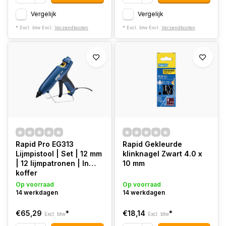
Vergelijk
Vergelijk
* Excl. btw Excl.
Verzendkosten
* Excl. btw Excl.
Verzendkosten
Rapid Pro EG313
Rapid Gekleurde
Lijmpistool | Set | 12 mm
klinknagel Zwart 4.0 x
| 12 lijmpatronen | In
10 mm
koffer
Op voorraad
Op voorraad
14 werkdagen
14 werkdagen
€65,29
*
€18,14
*
Excl. btw
Excl. btw