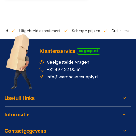
zorgd
Uitgebreid assortiment
Scherpe prijzen
Gratis leverin
Klantenservice
nu geopend
Veelgestelde vragen
+31 497 22 90 51
info@warehousesupply.nl
Usefull links
Informatie
Contactgegevens