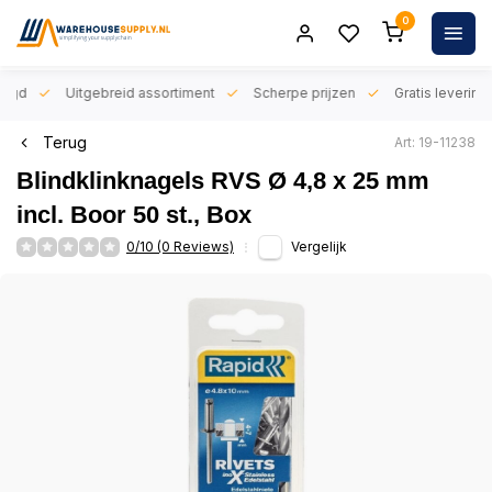
0
orgd
Uitgebreid assortiment
Scherpe prijzen
Gratis levering 
Terug
Art: 19-11238
Blindklinknagels RVS Ø 4,8 x 25 mm
incl. Boor 50 st., Box
0/10 (0 Reviews)
Vergelijk