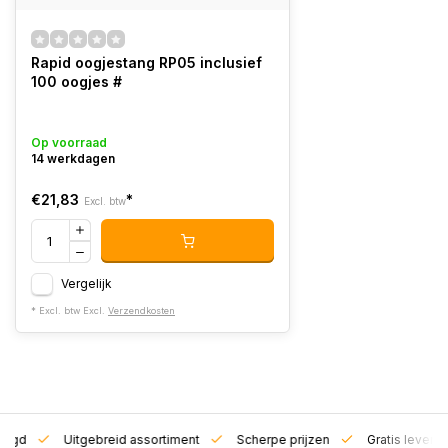
Rapid oogjestang RP05 inclusief
100 oogjes #
Op voorraad
14 werkdagen
€21,83
*
Excl. btw
Vergelijk
* Excl. btw Excl.
Verzendkosten
zorgd
Uitgebreid assortiment
Scherpe prijzen
Gratis leverin