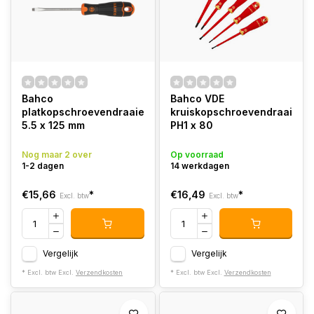
Bahco
Bahco VDE
platkopschroevendraaier
kruiskopschroevendraaier
5.5 x 125 mm
PH1 x 80
Nog maar 2 over
Op voorraad
1-2 dagen
14 werkdagen
€15,66
*
€16,49
*
Excl. btw
Excl. btw
Vergelijk
Vergelijk
* Excl. btw Excl.
Verzendkosten
* Excl. btw Excl.
Verzendkosten