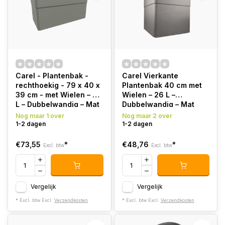
Carel - Plantenbak -
Carel Vierkante
rechthoekig - 79 x 40 x
Plantenbak 40 cm met
39 cm - met Wielen – 63
Wielen – 26 L –
L – Dubbelwandig – Mat
Dubbelwandig – Mat
Taupe
Taupe
Nog maar 1 over
Nog maar 2 over
1-2 dagen
1-2 dagen
€73,55
*
€48,76
*
Excl. btw
Excl. btw
Vergelijk
Vergelijk
* Excl. btw Excl.
Verzendkosten
* Excl. btw Excl.
Verzendkosten