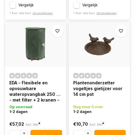
Vergelijk
Vergelijk
* Excl. btw Excl.
Verzendkosten
* Excl. btw Excl.
Verzendkosten
EDA - Flexibele en
Plantenonderzetter
opvouwbare
vogeltjes gietijzer voor
wateropvangbak 250 L
14 cm pot
- met filter + 2 kranen -
Weerbestendig - Ø 60 x
Op voorraad
Nog maar 5 over
H.88 cm
1-2 dagen
1-2 dagen
€57,02
*
€10,70
*
Excl. btw
Excl. btw