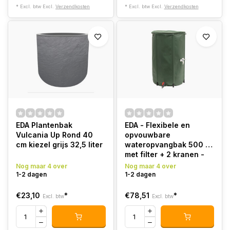
* Excl. btw Excl.
Verzendkosten
* Excl. btw Excl.
Verzendkosten
EDA Plantenbak
EDA - Flexibele en
Vulcania Up Rond 40
opvouwbare
cm kiezel grijs 32,5 liter
wateropvangbak 500 L
met filter + 2 kranen -
Weerbestendig
Nog maar 4 over
Nog maar 4 over
1-2 dagen
1-2 dagen
€23,10
*
€78,51
*
Excl. btw
Excl. btw