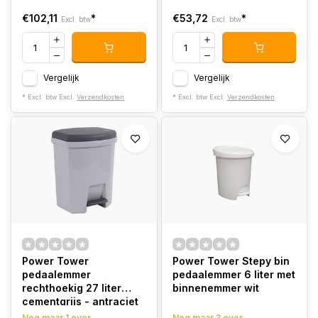
€102,11
*
€53,72
*
Excl. btw
Excl. btw
Vergelijk
Vergelijk
* Excl. btw Excl.
Verzendkosten
* Excl. btw Excl.
Verzendkosten
Power Tower
Power Tower Stepy bin
pedaalemmer
pedaalemmer 6 liter met
rechthoekig 27 liter
binnenemmer wit
cementgrijs - antraciet
deksel
Nog maar 1 over
Nog maar 3 over