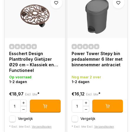
Esschert Design
Power Tower Stepy bin
Planttrolley Gietijzer
pedaalemmer 6 liter met
Ø29 cm – Klassiek en
binnenemmer antraciet
Functioneel
Op voorraad
Nog maar 2 over
1-2 dagen
1-2 dagen
€18,97
*
€16,12
*
Excl. btw
Excl. btw
Vergelijk
Vergelijk
* Excl. btw Excl.
Verzendkosten
* Excl. btw Excl.
Verzendkosten