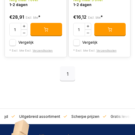
1-2 dagen
1-2 dagen
€28,91
*
€16,12
*
Excl. btw
Excl. btw
Vergelijk
Vergelijk
* Excl. btw Excl.
Verzendkosten
* Excl. btw Excl.
Verzendkosten
1
zorgd
Uitgebreid assortiment
Scherpe prijzen
Gratis leverin