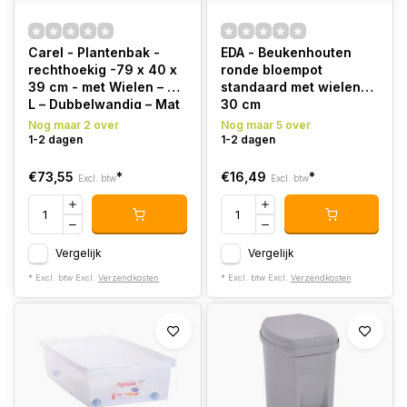
Carel - Plantenbak -
EDA - Beukenhouten
rechthoekig -79 x 40 x
ronde bloempot
39 cm - met Wielen – 63
standaard met wielen
L – Dubbelwandig – Mat
30 cm
Grijs
Nog maar 2 over
Nog maar 5 over
1-2 dagen
1-2 dagen
€73,55
*
€16,49
*
Excl. btw
Excl. btw
Vergelijk
Vergelijk
* Excl. btw Excl.
Verzendkosten
* Excl. btw Excl.
Verzendkosten