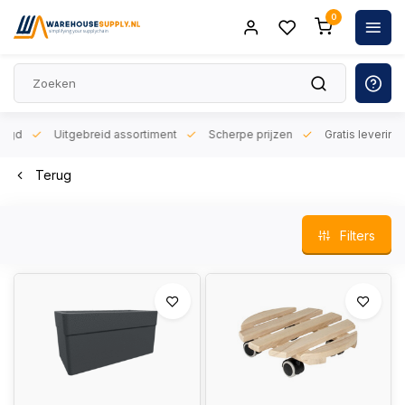
0
orgd
Uitgebreid assortiment
Scherpe prijzen
Gratis levering 
Terug
Filters