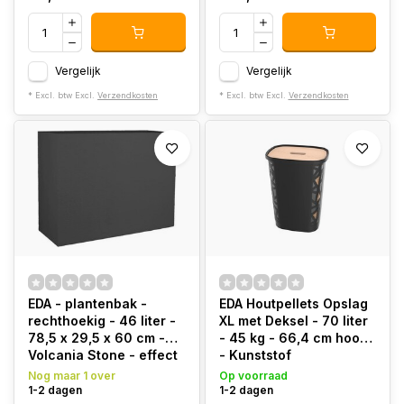
Vergelijk
Vergelijk
* Excl. btw Excl.
Verzendkosten
* Excl. btw Excl.
Verzendkosten
EDA - plantenbak -
EDA Houtpellets Opslag
rechthoekig - 46 liter -
XL met Deksel - 70 liter
78,5 x 29,5 x 60 cm -
- 45 kg - 66,4 cm hoog
Volcania Stone - effect
- Kunststof
Graphite
Nog maar 1 over
Op voorraad
1-2 dagen
1-2 dagen