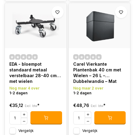
EDA - bloempot
Carel Vierkante
standaard metaal
Plantenbak 40 cm met
verstelbaar 28-40 cm
Wielen – 26 L –
met wielen
Dubbelwandig – Mat
Zwart
Nog maar 4 over
Nog maar 2 over
1-2 dagen
1-2 dagen
€35,12
*
€48,76
*
Excl. btw
Excl. btw
Vergelijk
Vergelijk