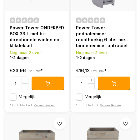
Power Tower ONDERBED
Power Tower
BOX 33 L met bi-
pedaalemmer
directionele wielen en
rechthoekig 6 liter met
klikdeksel
binnenemmer antraciet
Nog maar 2 over
Nog maar 2 over
1-2 dagen
1-2 dagen
€23,96
*
€16,12
*
Excl. btw
Excl. btw
Vergelijk
Vergelijk
* Excl. btw Excl.
Verzendkosten
* Excl. btw Excl.
Verzendkosten