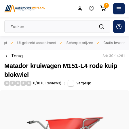
0
orgd
Uitgebreid assortiment
Scherpe prijzen
Gratis levering 
Terug
Art: 30-14261
Matador kruiwagen M151-L4 rode kuip
blokwiel
0/10 (0 Reviews)
Vergelijk