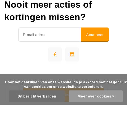
Nooit meer acties of
kortingen missen?
Abonneer
      Door het gebruiken van onze website, ga je akkoord met het gebruik 
© Warehousesupply
van cookies om onze website te verbeteren.

- Theme made by
Webdinge
Algemene voorwaarden
Disclaimer
Privacy Policy
Sitemap
Toevoegen aan winkelwagen
Dit bericht verbergen
Meer over cookies »