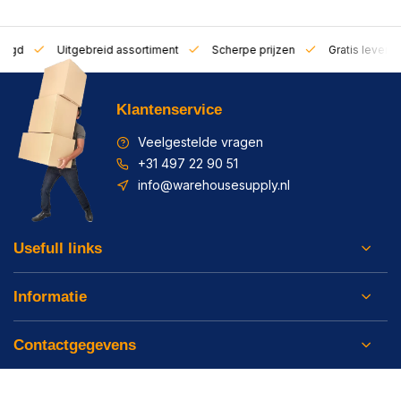
zorgd
Uitgebreid assortiment
Scherpe prijzen
Gratis leverin
Klantenservice
Veelgestelde vragen
+31 497 22 90 51
info@warehousesupply.nl
Usefull links
Informatie
Contactgegevens